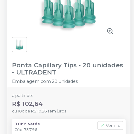
Ponta Capillary Tips - 20 unidades
-
ULTRADENT
Embalagem com 20 unidades
a partir de:
R$ 102,64
ou
10
x
de
R$ 10,26
sem juros
0.019" Verde
Ver info
Cód.
733196