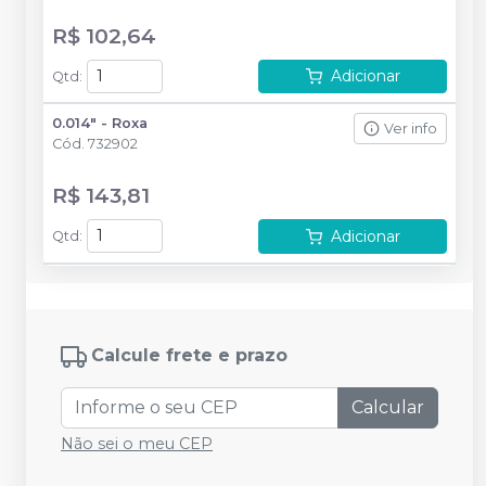
R$ 102,64
Adicionar
Qtd
:
0.014" - Roxa
Ver info
Cód.
732902
R$ 143,81
Adicionar
Qtd
:
Calcule frete e prazo
Calcular
Não sei o meu CEP