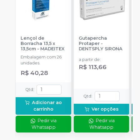
Lençol de
Gutapercha
L
Borracha 13,5 x
Protaper
-
13,5cm
-
MADEITEX
DENTSPLY SIRONA
S
Embalagem com 26
E
a partir de
:
unidades.
u
R$ 113,66
R$ 40,28
a
R
Qtd
:
Qtd
:
Adicionar ao
carrinho
Ver opções
Pedir via
Pedir via
Whatsapp
Whatsapp