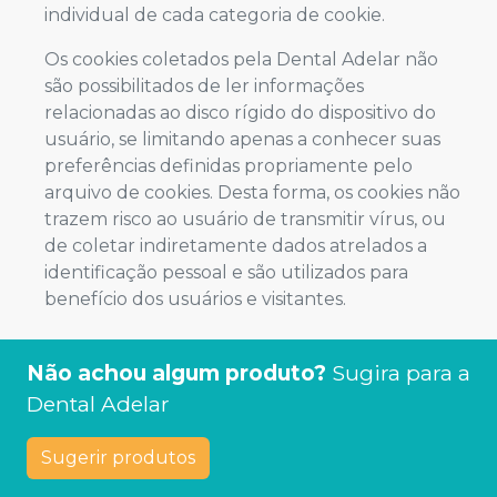
individual de cada categoria de cookie.
Os cookies coletados pela Dental Adelar não
são possibilitados de ler informações
relacionadas ao disco rígido do dispositivo do
usuário, se limitando apenas a conhecer suas
preferências definidas propriamente pelo
arquivo de cookies. Desta forma, os cookies não
trazem risco ao usuário de transmitir vírus, ou
de coletar indiretamente dados atrelados a
identificação pessoal e são utilizados para
benefício dos usuários e visitantes.
Não achou algum produto?
Sugira para a
Dental Adelar
Sugerir produtos