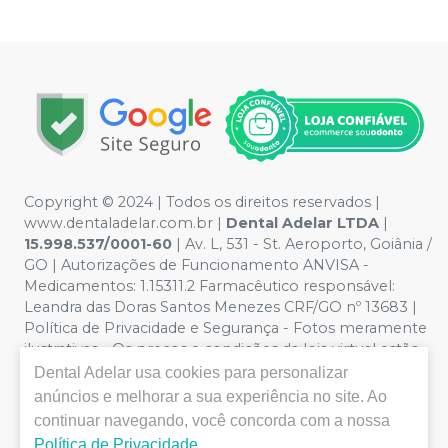
Copyright © 2024 | Todos os direitos reservados |
www.dentaladelar.com.br |
Dental Adelar LTDA
|
15.998.537/0001-60
| Av. L, 531 - St. Aeroporto, Goiânia /
GO | Autorizações de Funcionamento ANVISA -
Medicamentos: 1.15311.2 Farmacêutico responsável:
Leandra das Doras Santos Menezes CRF/GO nº 13683 |
Política de Privacidade e Segurança - Fotos meramente
ilustrativas - Os preços e condições da loja virtual estão
sujeitos a alterações. Em caso de divergência de preços
Dental Adelar
usa cookies para personalizar
no site, o valor válido é o do Carrinho de Compra. Não
anúncios e melhorar a sua experiência no site. Ao
vendemos por atacado, por isso nos reservamos o
continuar navegando, você concorda com a nossa
direito de não atender compras de grandes volumes
Política de Privacidade
.