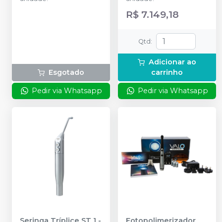
R$ 7.149,18
Qtd
:
Adicionar ao
Esgotado
carrinho
Pedir via Whatsapp
Pedir via Whatsapp
Seringa Tríplice ST 1
-
Fotopolimerizador