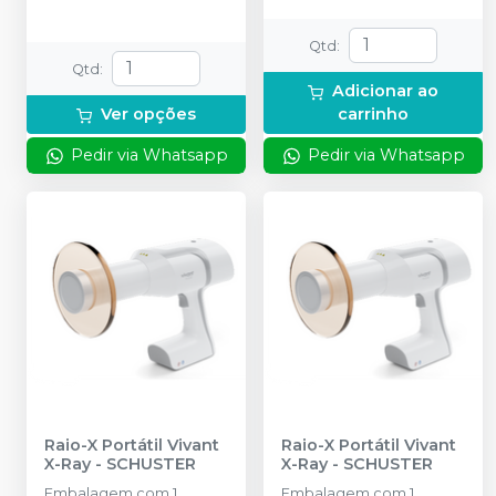
Qtd
:
Qtd
:
Adicionar ao
Ver opções
carrinho
Pedir via Whatsapp
Pedir via Whatsapp
Raio-X Portátil Vivant
Raio-X Portátil Vivant
X-Ray
-
SCHUSTER
X-Ray
-
SCHUSTER
Embalagem com 1
Embalagem com 1