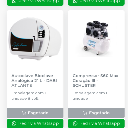
Pedir via Whatsapp
Pedir via Whatsapp
Autoclave Bioclave
Compressor S60 Max
Analógica 21 L
-
DABI
Geração III
-
ATLANTE
SCHUSTER
Embalagem com 1
Embalagem com 1
unidade Bivolt.
unidade
Esgotado
Esgotado
Pedir via Whatsapp
Pedir via Whatsapp