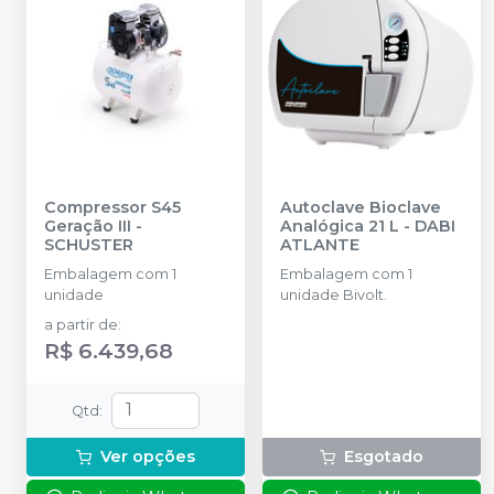
Compressor S45
Autoclave Bioclave
Geração III
-
Analógica 21 L
-
DABI
SCHUSTER
ATLANTE
Embalagem com 1
Embalagem com 1
unidade
unidade Bivolt.
a partir de
:
R$ 6.439,68
Qtd
:
Ver opções
Esgotado