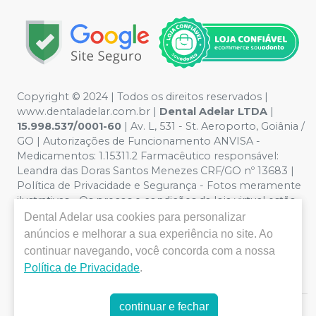
Copyright © 2024 | Todos os direitos reservados |
www.dentaladelar.com.br |
Dental Adelar LTDA
|
15.998.537/0001-60
| Av. L, 531 - St. Aeroporto, Goiânia /
GO | Autorizações de Funcionamento ANVISA -
Medicamentos: 1.15311.2 Farmacêutico responsável:
Leandra das Doras Santos Menezes CRF/GO nº 13683 |
Política de Privacidade e Segurança - Fotos meramente
ilustrativas - Os preços e condições da loja virtual estão
sujeitos a alterações. Em caso de divergência de preços
Dental Adelar
usa cookies para personalizar
no site, o valor válido é o do Carrinho de Compra. Não
anúncios e melhorar a sua experiência no site. Ao
vendemos por atacado, por isso nos reservamos o
continuar navegando, você concorda com a nossa
direito de não atender compras de grandes volumes
Política de Privacidade
.
pelo site.
continuar e fechar
E-commerce produzido por
Sou Odonto Ecommerce
.