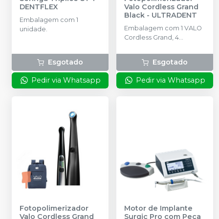
DENTFLEX
Valo Cordless Grand
Black
-
ULTRADENT
Embalagem com 1
Embalagem com 1 VALO
unidade.
Cordless Grand, 4
baterias recarregáveis, 1
carregador, 50 barreiras
Esgotado
Esgotado
protetoras, 1 suporte, 1
protetor de luz.
Pedir via Whatsapp
Pedir via Whatsapp
Fotopolimerizador
Motor de Implante
Valo Cordless Grand
Surgic Pro com Peça