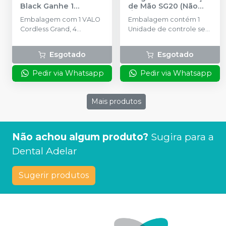
Black Ganhe 1
de Mão SG20 (Não
Mochila e 1 Raquete
-
Óptico)
-
NSK
Embalagem com 1 VALO
Embalagem contém 1
ULTRADENT
Cordless Grand, 4
Unidade de controle sem
baterias recarregáveis, 1
armazenamento de
carregador, 50 barreiras
dados; Micromotor
Esgotado
Esgotado
protetoras, 1 suporte, 1
SG70M não óptico Pedal
protetor de luz. Ganhe 1
de controle FC-78; 1
Pedir via Whatsapp
Pedir via Whatsapp
Mochila(NI00178); 1
unidade Peça de mão
Raquete (3605-P2)
não óptica SG20
(Redução 20:1) ;Tubo de
Mais produtos
irrigação (5 peças) e
outros acessórios.
Voltagens 110V e 220V
Não achou algum produto?
Sugira para a
Dental Adelar
Sugerir produtos