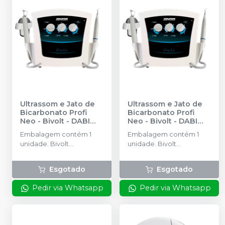
Ultrassom e Jato de
Ultrassom e Jato de
Bicarbonato Profi
Bicarbonato Profi
Neo - Bivolt
-
DABI
Neo - Bivolt
-
DABI
ATLANTE
ATLANTE
Embalagem contém 1
Embalagem contém 1
unidade. Bivolt
unidade. Bivolt
(Chaveamento Manual).
(Chaveamento Manual).
Acompanha 3 ponteiras
Acompanha 3 ponteiras
Esgotado
Esgotado
(2 subgengivais e 1
(2 subgengivais e 1
supragengival).
supragengival).
Pedir via Whatsapp
Pedir via Whatsapp