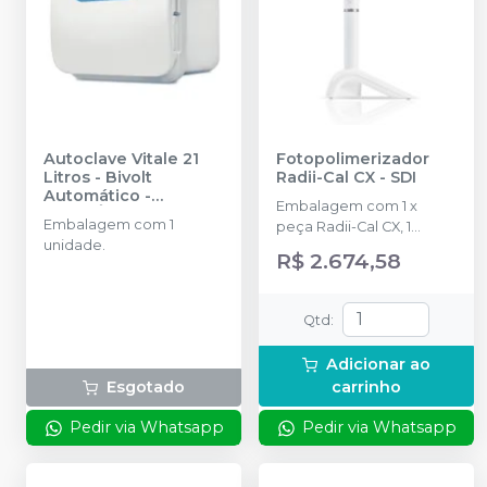
Autoclave Vitale 21
Fotopolimerizador
Litros - Bivolt
Radii-Cal CX
-
SDI
Automático
-
Embalagem com 1 x
CRISTÓFOLI
Embalagem com 1
peça Radii-Cal CX, 1
unidade.
carregador, 1 pacote de
R$ 2.674,58
tomada multi regional, 5
filtros de luz pequenos, 3
lentes sobressalentes e
Qtd
:
100 barreiras de
proteção.
Adicionar ao
Esgotado
carrinho
Pedir via Whatsapp
Pedir via Whatsapp