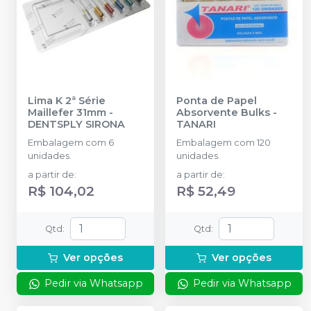
Lima K 2ª Série
Ponta de Papel
Maillefer 31mm
-
Absorvente Bulks
-
DENTSPLY SIRONA
TANARI
Embalagem com 6
Embalagem com 120
unidades.
unidades.
a partir de
:
a partir de
:
R$ 104,02
R$ 52,49
Qtd
:
Qtd
:
Ver opções
Ver opções
Pedir via Whatsapp
Pedir via Whatsapp