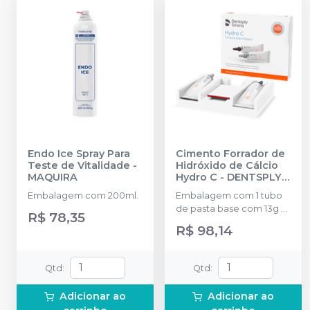
Endo Ice Spray Para
Cimento Forrador de
Teste de Vitalidade
-
Hidróxido de Cálcio
MAQUIRA
Hydro C
-
DENTSPLY
SIRONA
Embalagem com 200ml.
Embalagem com 1 tubo
de pasta base com 13g + 1
R$ 78,35
tubo de pasta
R$ 98,14
catalisadora com 11g e 1
bloco de mistura.
Qtd
:
Qtd
:
Adicionar ao
Adicionar ao