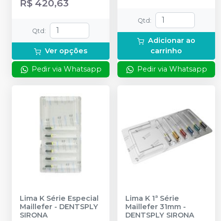
R$ 420,63
Qtd
:
Qtd
:
Adicionar ao
Ver opções
carrinho
Pedir via Whatsapp
Pedir via Whatsapp
Lima K Série Especial
Lima K 1ª Série
Maillefer
-
DENTSPLY
Maillefer 31mm
-
SIRONA
DENTSPLY SIRONA