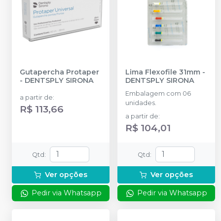
Gutapercha Protaper
Lima Flexofile 31mm
-
-
DENTSPLY SIRONA
DENTSPLY SIRONA
Embalagem com 06
a partir de
:
unidades.
R$ 113,66
a partir de
:
R$ 104,01
Qtd
:
Qtd
:
Ver opções
Ver opções
Pedir via Whatsapp
Pedir via Whatsapp