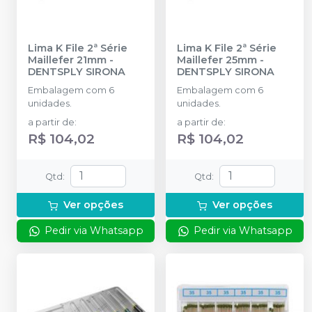
Lima K File 2ª Série
Lima K File 2ª Série
Maillefer 21mm
-
Maillefer 25mm
-
DENTSPLY SIRONA
DENTSPLY SIRONA
Embalagem com 6
Embalagem com 6
unidades.
unidades.
a partir de
:
a partir de
:
R$ 104,02
R$ 104,02
Qtd
:
Qtd
:
Ver opções
Ver opções
Pedir via Whatsapp
Pedir via Whatsapp