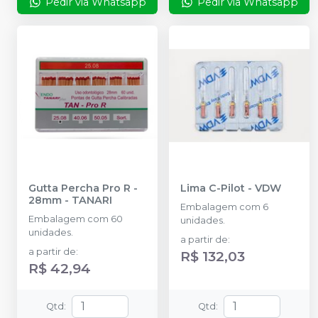
Pedir via Whatsapp
Pedir via Whatsapp
Gutta Percha Pro R -
Lima C-Pilot
-
VDW
28mm
-
TANARI
Embalagem com 6
Embalagem com 60
unidades.
unidades.
a partir de
:
a partir de
:
R$ 132,03
R$ 42,94
Qtd
:
Qtd
: