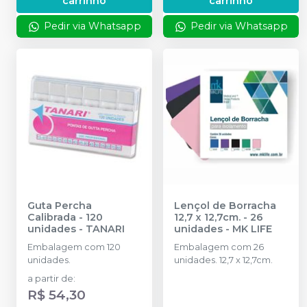
carrinho
carrinho
Pedir via Whatsapp
Pedir via Whatsapp
Guta Percha
Lençol de Borracha
Calibrada - 120
12,7 x 12,7cm. - 26
unidades
-
TANARI
unidades
-
MK LIFE
Embalagem com 120
Embalagem com 26
unidades.
unidades. 12,7 x 12,7cm.
a partir de
:
R$ 54,30