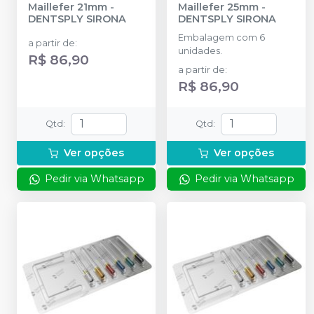
Maillefer 21mm
-
Maillefer 25mm
-
DENTSPLY SIRONA
DENTSPLY SIRONA
Embalagem com 6
a partir de
:
unidades.
R$ 86,90
a partir de
:
R$ 86,90
Qtd
:
Qtd
:
Ver opções
Ver opções
Pedir via Whatsapp
Pedir via Whatsapp