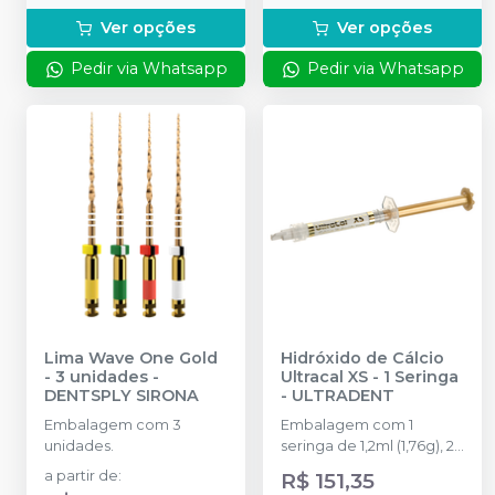
Ver opções
Ver opções
Pedir via Whatsapp
Pedir via Whatsapp
Lima Wave One Gold
Hidróxido de Cálcio
- 3 unidades
-
Ultracal XS - 1 Seringa
DENTSPLY SIRONA
-
ULTRADENT
Embalagem com 3
Embalagem com 1
unidades.
seringa de 1,2ml (1,76g), 2
NaviTip 29ga
a partir de
:
R$ 151,35