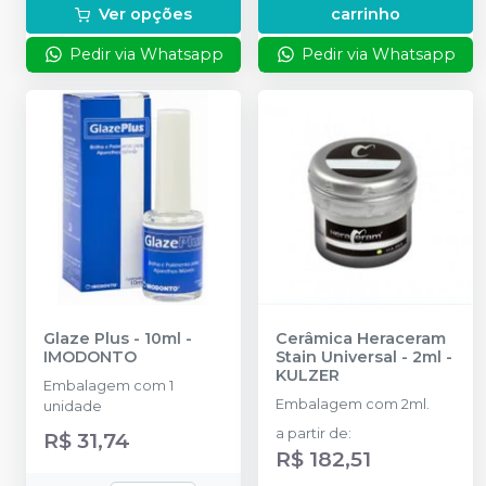
Ver opções
carrinho
Pedir via Whatsapp
Pedir via Whatsapp
Glaze Plus - 10ml
-
Cerâmica Heraceram
IMODONTO
Stain Universal - 2ml
-
KULZER
Embalagem com 1
Embalagem com 2ml.
unidade
a partir de
:
R$ 31,74
R$ 182,51