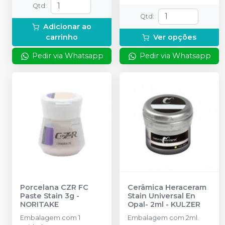
Qtd
:
Qtd
:
Adicionar ao
carrinho
Ver opções
Pedir via Whatsapp
Pedir via Whatsapp
Porcelana CZR FC
Cerâmica Heraceram
Paste Stain 3g
-
Stain Universal En
NORITAKE
Opal- 2ml
-
KULZER
Embalagem com 1
Embalagem com 2ml.