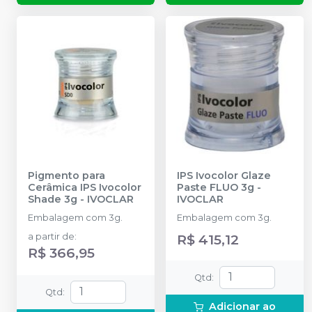
Pigmento para
IPS Ivocolor Glaze
Cerâmica IPS Ivocolor
Paste FLUO 3g
-
Shade 3g
-
IVOCLAR
IVOCLAR
Embalagem com 3g.
Embalagem com 3g.
a partir de
:
R$ 415,12
R$ 366,95
Qtd
:
Qtd
:
Adicionar ao