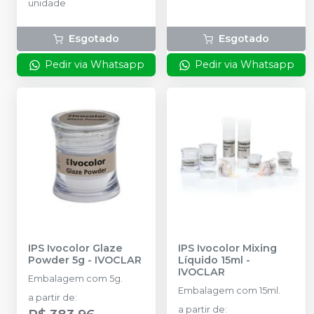
unidade
Esgotado
Esgotado
Pedir via Whatsapp
Pedir via Whatsapp
IPS Ivocolor Glaze
IPS Ivocolor Mixing
Powder 5g
-
IVOCLAR
Líquido 15ml
-
IVOCLAR
Embalagem com 5g.
Embalagem com 15ml.
a partir de
:
a partir de
:
R$ 383,96