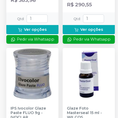
R$ 290,55
Qtd
:
Qtd
:
Ver opções
Ver opções
Pedir via Whatsapp
Pedir via Whatsapp
IPS Ivocolor Glaze
Glaze Foto
Paste FLUO 9g
-
Masterseal 15 ml
-
IVOCLAR
WILCOS