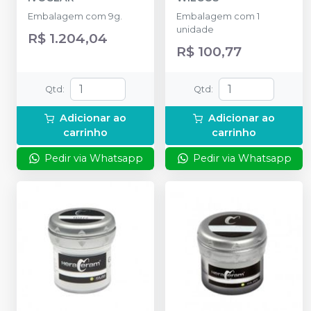
Embalagem com 9g.
Embalagem com 1
unidade
R$ 1.204,04
R$ 100,77
Qtd
:
Qtd
:
Adicionar ao
Adicionar ao
carrinho
carrinho
Pedir via Whatsapp
Pedir via Whatsapp