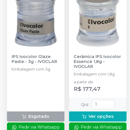
IPS Ivocolor Glaze
Cerâmica IPS Ivocolor
Paste - 3g
-
IVOCLAR
Essence 1,8g
-
IVOCLAR
Embalagem com 3g.
Embalagem com 1,8g.
a partir de
:
R$ 177,47
Qtd
:
Esgotado
Ver opções
Pedir via Whatsapp
Pedir via Whatsapp