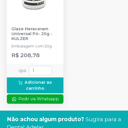
Glaze Heraceram
Universal Pó- 20g
-
KULZER
Embalagem com 20g
R$ 208,78
Qtd
:
Adicionar ao
carrinho
Pedir via Whatsapp
Não achou algum produto?
Sugira para a
Dental Adelar