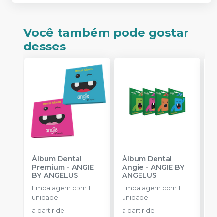
Você também pode gostar
desses
Álbum Dental
Álbum Dental
L
Premium
-
ANGIE
Angie
-
ANGIE BY
P
BY ANGELUS
ANGELUS
E
Embalagem com 1
Embalagem com 1
u
unidade.
unidade.
a partir de
:
a partir de
: