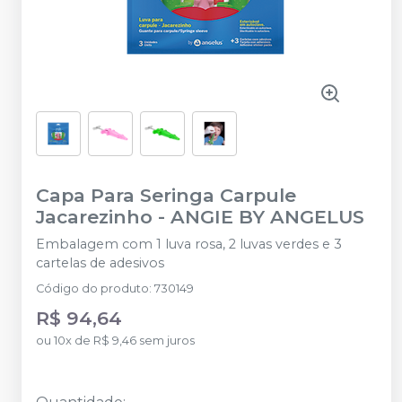
Capa Para Seringa Carpule
Jacarezinho
-
ANGIE BY ANGELUS
Embalagem com 1 luva rosa, 2 luvas verdes e 3
cartelas de adesivos
Código do produto
:
730149
R$ 94,64
ou
10
x
de
R$ 9,46
sem juros