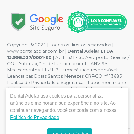
Copyright © 2024 | Todos os direitos reservados |
www.dentaladelar.com.br |
Dental Adelar LTDA
|
15.998.537/0001-60
| Av. L, 531 - St. Aeroporto, Goiânia /
GO | Autorizações de Funcionamento ANVISA -
Medicamentos: 1.15311.2 Farmacêutico responsável:
Leandra das Doras Santos Menezes CRF/GO nº 13683 |
Política de Privacidade e Segurança - Fotos meramente
ilustrativas - Os preços e condições da loja virtual estão
sujeitos a alterações. Em caso de divergência de preços
Dental Adelar
usa cookies para personalizar
no site, o valor válido é o do Carrinho de Compra. Não
anúncios e melhorar a sua experiência no site. Ao
vendemos por atacado, por isso nos reservamos o
continuar navegando, você concorda com a nossa
direito de não atender compras de grandes volumes
Política de Privacidade
.
pelo site.
continuar e fechar