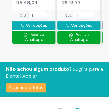
R$ 48,03
R$ 13,77
Qtd
:
Qtd
:
Ver opções
Ver opções
Pedir via
Pedir via
Whatsapp
Whatsapp
Não achou algum produto?
Sugira para a
Dental Adelar
Sugerir produtos