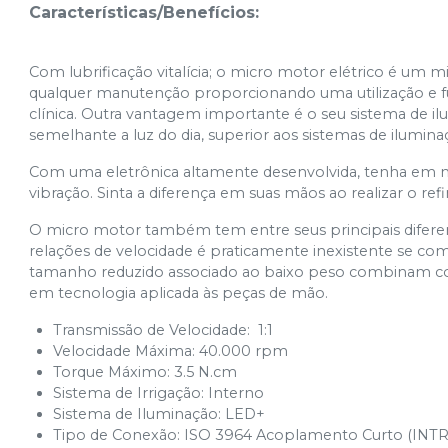
Características/Benefícios:
Com lubrificação vitalícia; o micro motor elétrico é um m
qualquer manutenção proporcionando uma utilização e f
clínica. Outra vantagem importante é o seu sistema de i
semelhante a luz do dia, superior aos sistemas de iluminaç
Com uma eletrônica altamente desenvolvida, tenha em m
vibração. Sinta a diferença em suas mãos ao realizar o re
O micro motor também tem entre seus principais diferen
relações de velocidade é praticamente inexistente se co
tamanho reduzido associado ao baixo peso combinam co
em tecnologia aplicada às peças de mão.
Transmissão de Velocidade: 1:1
Velocidade Máxima: 40.000 rpm
Torque Máximo: 3.5 N.cm
Sistema de Irrigação: Interno
Sistema de Iluminação: LED+
Tipo de Conexão: ISO 3964 Acoplamento Curto (INTR