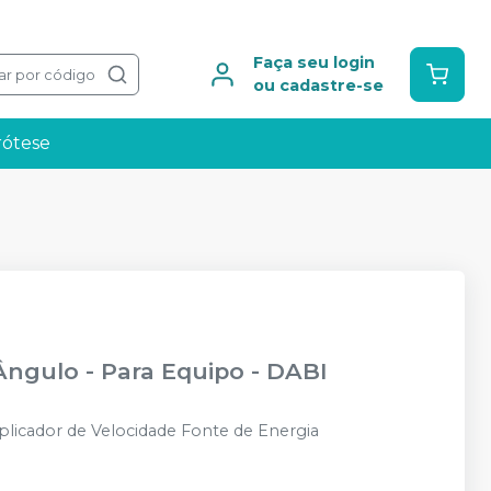
Faça seu login
ar por código
ou cadastre-se
rótese
Ângulo - Para Equipo
-
DABI
plicador de Velocidade Fonte de Energia