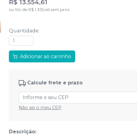
R$ 13.554,61
ou
10
x
de
R$ 1.355,46
sem juros
Quantidade
:
Adicionar ao carrinho
Calcule frete e prazo
Não sei o meu CEP
Descrição: