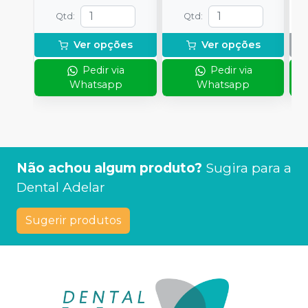
Qtd
:
Qtd
:
Ver opções
Ver opções
Pedir via
Pedir via
Whatsapp
Whatsapp
Não achou algum produto?
Sugira para a
Dental Adelar
Sugerir produtos