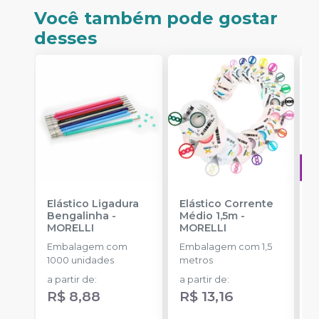
Você também pode gostar
desses
Elástico Ligadura
Elástico Corrente
A
Bengalinha
-
Médio 1,5m
-
O
MORELLI
MORELLI
T
-
Embalagem com
Embalagem com 1,5
E
1000 unidades
metros
S
a partir de
:
a partir de
:
R$ 8,88
R$ 13,16