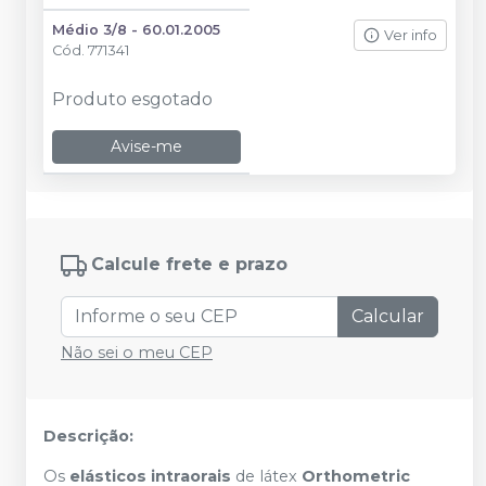
Médio 3/8 - 60.01.2005
Ver info
Cód.
771341
Produto esgotado
Avise-me
Calcule frete e prazo
Calcular
Não sei o meu CEP
Descrição:
Os
elásticos intraorais
de látex
Orthometric