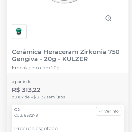
Cerâmica Heraceram Zirkonia 750
Gengiva - 20g
-
KULZER
Embalagem com 20g.
a partir de:
R$ 313,22
ou
10
x
de
R$ 31,32
sem juros
G2
Ver info
Cód.
839278
Produto esgotado