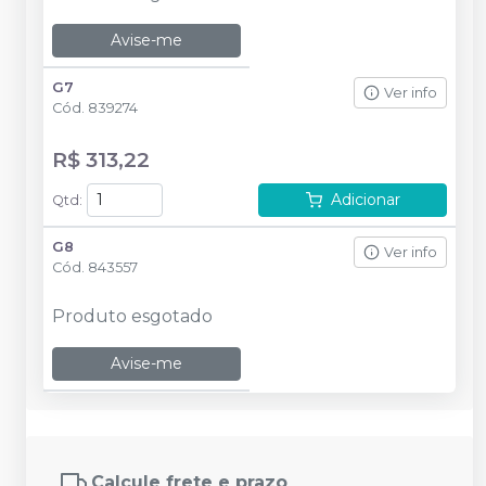
Avise-me
G7
Ver info
Cód.
839274
R$ 313,22
Adicionar
Qtd
:
G8
Ver info
Cód.
843557
Produto esgotado
Avise-me
Calcule frete e prazo