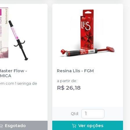
Master Flow
-
Resina Llis
-
FGM
ÂMICA
a partir de
:
m com 1 seringa de
R$ 26,18
Qtd
:
Esgotado
Ver opções