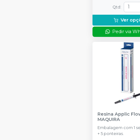
Qtd
:
Ver opç
Pedir via W
Resina Applic Flo
MAQUIRA
Embalagem com 1 se
+ 5 ponteiras.