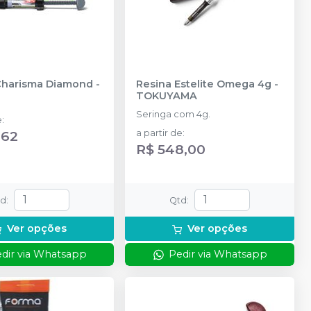
Charisma Diamond
-
Resina Estelite Omega 4g
-
TOKUYAMA
Seringa com 4g.
e
:
,62
a partir de
:
R$ 548,00
td
:
Qtd
:
Ver opções
Ver opções
dir via Whatsapp
Pedir via Whatsapp