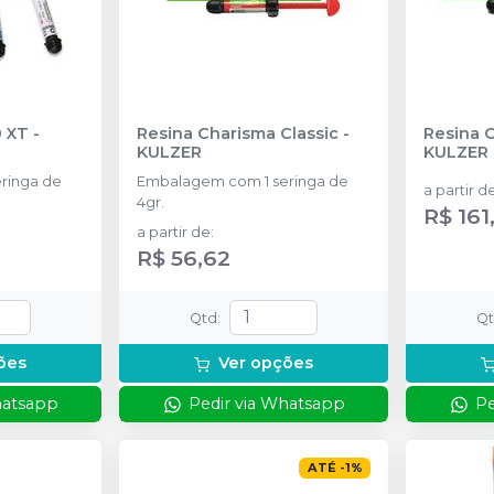
0 XT
-
Resina Charisma Classic
-
Resina 
KULZER
KULZER
ringa de
Embalagem com 1 seringa de
a partir d
4gr.
R$ 161
a partir de
:
R$ 56,62
Qtd
:
Q
ões
Ver opções
hatsapp
Pedir via Whatsapp
Pe
ATÉ
-
1
%