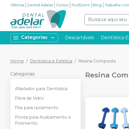
Ofertas
Dental Adelar
Cursos
PodSorrir
Blog
Trabalhe co
Categorias
Descartáveis
Dentística E
Home
Dentística e Estética
Resina Composta
Resina Com
Categorias
Afastador para Dentística
Fibra de Vidro
Fita para Isolamento
Ponta para Acabamento e
Polimento