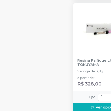
Resina Palfique L
TOKUYAMA
Seringa de 3,8g.
a partir de
:
R$ 328,00
Qtd
:
Ver opç