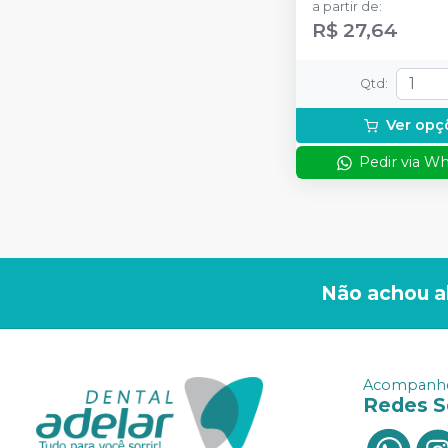
a partir de
:
R$ 27,64
Qtd
:
Ver opç
Pedir via W
Não achou a
Acompanhe
Redes S