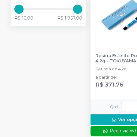
R$ 16,00
R$ 1.957,00
Resina Estelite Po
4.2g
-
TOKUYAMA
Seringa de 4,2g.
a partir de
:
R$ 371,76
Qtd
:
Ver opç
Pedir via W