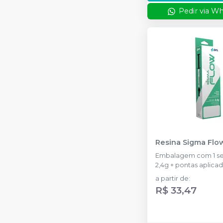
Pedir via W
Resina Sigma Fl
Embalagem com 1 se
2,4g + pontas aplicad
a partir de
:
R$ 33,47