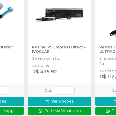
sterior
Resina IPS Empress Direct
-
Resina 
IVOCLAR
ULTRAD
Seringa com 3g.
Embalage
4g.
a partir de
:
R$ 475,92
a partir d
R$ 112
Qtd
:
Q
ões
Ver opções
hatsapp
Pedir via Whatsapp
Pe