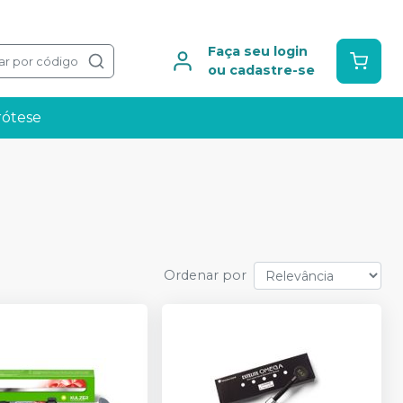
Faça seu login
ar por código
ou cadastre-se
rótese
Ordenar por