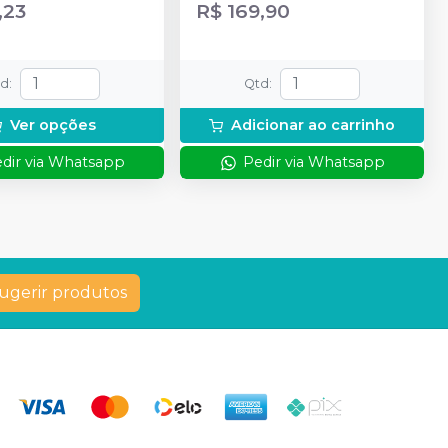
,23
R$ 169,90
td
:
Qtd
:
Ver opções
Adicionar ao carrinho
dir via Whatsapp
Pedir via Whatsapp
ugerir produtos