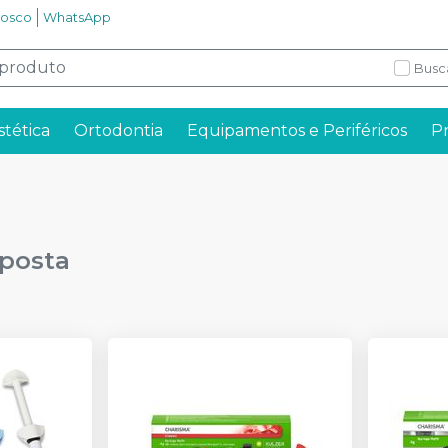
nosco
WhatsApp
Busc
stética
Ortodontia
Equipamentos e Periféricos
P
posta