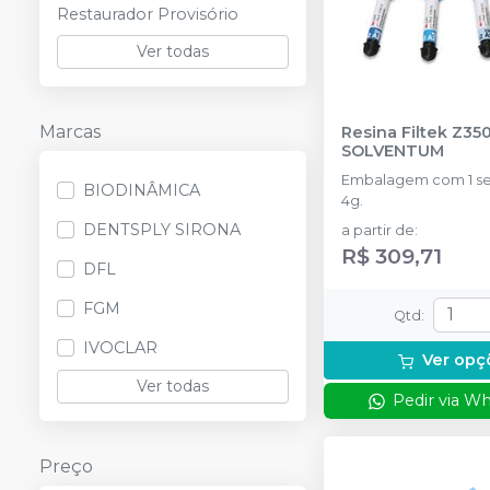
Restaurador Provisório
Ver todas
Marcas
Resina Filtek Z35
SOLVENTUM
Embalagem com 1 se
BIODINÂMICA
4g.
DENTSPLY SIRONA
a partir de
:
R$ 309,71
DFL
FGM
Qtd
:
IVOCLAR
Ver opç
Ver todas
Pedir via W
Preço