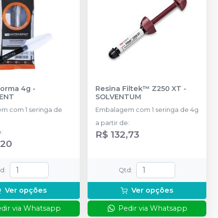
Forma 4g
-
Resina Filtek™ Z250 XT
-
ENT
SOLVENTUM
m com 1 seringa de
Embalagem com 1 seringa de 4g
a partir de
:
e
:
R$ 132,73
,20
td
:
Qtd
:
Ver opções
Ver opções
dir via Whatsapp
Pedir via Whatsapp