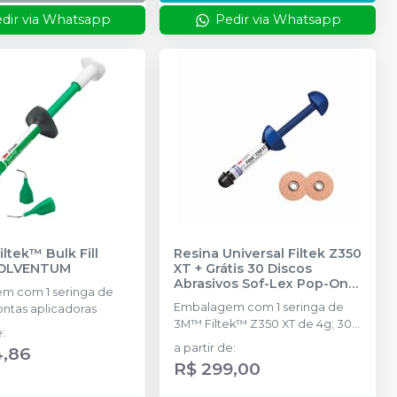
dir via Whatsapp
Pedir via Whatsapp
iltek™ Bulk Fill
Resina Universal Filtek Z350
OLVENTUM
XT + Grátis 30 Discos
Abrasivos Sof-Lex Pop-On
m com 1 seringa de
4931G
-
SOLVENTUM
Embalagem com 1 seringa de
pontas aplicadoras
3M™ Filtek™ Z350 XT de 4g; 30
e
:
Discos de 3M™ Sof-Lex™ Pop-
a partir de
:
4,86
On 4931G.
R$ 299,00