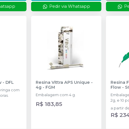
hatsapp
Pedir via Whatsapp
Pe
ow
-
DFL
Resina Vittra APS Unique -
Resina F
4g
-
FGM
Flow
-
S
ringa com
Embalagem com 4 g.
Embalage
oras.
2g, e 10 
R$ 183,85
a partir d
R$ 23