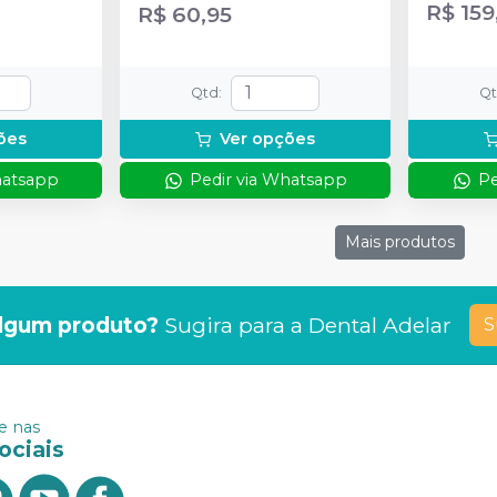
R$ 159
R$ 60,95
Qtd
:
Q
ões
Ver opções
hatsapp
Pedir via Whatsapp
Pe
Mais produtos
lgum produto?
Sugira para a
Dental Adelar
S
 nas
ociais