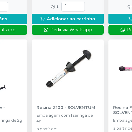
Qtd
:
Q
ões
Adicionar ao carrinho
hatsapp
Pedir via Whatsapp
Pe
w
-
Resina Z100
-
SOLVENTUM
Resina F
SOLVEN
Embalagem com 1 seringa de
ringa de 2g
Embalage
4g.
a partir d
a partir de
: