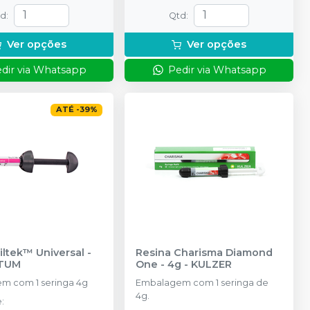
td
:
Qtd
:
Ver opções
Ver opções
dir via Whatsapp
Pedir via Whatsapp
ATÉ
-
39
%
iltek™ Universal
-
Resina Charisma Diamond
TUM
One - 4g
-
KULZER
m com 1 seringa 4g
Embalagem com 1 seringa de
4g.
e
: