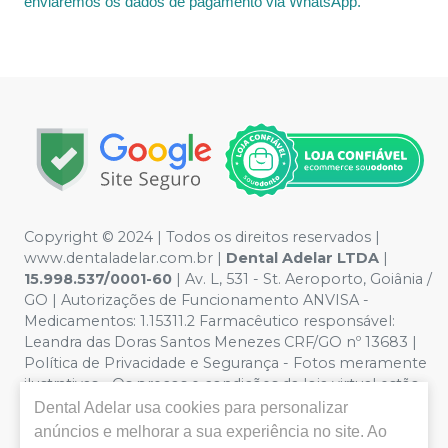
enviaremos os dados de pagamento via WhatsApp.
Copyright © 2024 | Todos os direitos reservados |
www.dentaladelar.com.br |
Dental Adelar LTDA
|
15.998.537/0001-60
| Av. L, 531 - St. Aeroporto, Goiânia /
GO | Autorizações de Funcionamento ANVISA -
Medicamentos: 1.15311.2 Farmacêutico responsável:
Leandra das Doras Santos Menezes CRF/GO nº 13683 |
Política de Privacidade e Segurança - Fotos meramente
ilustrativas - Os preços e condições da loja virtual estão
sujeitos a alterações. Em caso de divergência de preços
Dental Adelar
usa cookies para personalizar
no site, o valor válido é o do Carrinho de Compra. Não
anúncios e melhorar a sua experiência no site. Ao
vendemos por atacado, por isso nos reservamos o