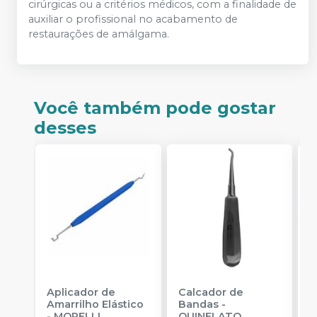
cirúrgicas ou a critérios médicos, com a finalidade de
auxiliar o profissional no acabamento de
restaurações de amálgama.
Você também pode gostar
desses
Aplicador de
Calcador de
E
Amarrilho Elástico
Bandas
-
P
-
MORELLI
QUINELATO