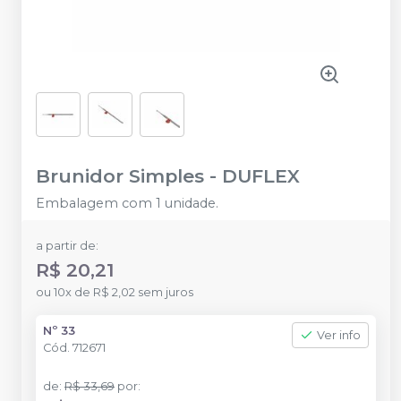
Brunidor Simples
-
DUFLEX
Embalagem com 1 unidade.
a partir de:
R$ 20,21
ou
10
x
de
R$ 2,02
sem juros
Nº 33
Ver info
Cód.
712671
de
:
R$ 33,69
por
: