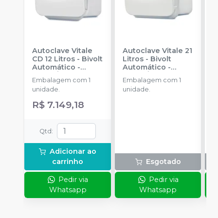
Autoclave Vitale
Autoclave Vitale 21
S
CD 12 Litros - Bivolt
Litros - Bivolt
1
Automático
-
Automático
-
E
CRISTÓFOLI
CRISTÓFOLI
Embalagem com 1
Embalagem com 1
u
unidade.
unidade.
R$ 7.149,18
Qtd
:
Adicionar ao
carrinho
Esgotado
Pedir via
Pedir via
Whatsapp
Whatsapp