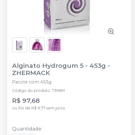
Alginato Hydrogum 5 - 453g
-
ZHERMACK
Pacote com 453g.
Código do produto
:
739691
R$ 97,68
ou
10
x
de
R$ 9,77
sem juros
Quantidade
: