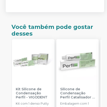
Você também pode gostar
desses
Kit Silicone de
Silicone de
S
Condensação
Condensação
E
Perfil
-
VIGODENT
Perfil Catalisador
-
D
VIGODENT
R
Kit com 1 denso Putty
Embalagem com 1
E
S