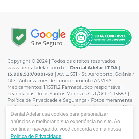
Copyright © 2024 | Todos os direitos reservados |
www.dentaladelar.com.br |
Dental Adelar LTDA
|
15.998.537/0001-60
| Av. L, 531 - St. Aeroporto, Goiânia /
GO | Autorizações de Funcionamento ANVISA -
Medicamentos: 1.15311.2 Farmacêutico responsável:
Leandra das Doras Santos Menezes CRF/GO nº 13683 |
Política de Privacidade e Segurança - Fotos meramente
ilustrativas - Os preços e condições da loja virtual estão
sujeitos a alterações. Em caso de divergência de preços
Dental Adelar
usa cookies para personalizar
no site, o valor válido é o do Carrinho de Compra. Não
anúncios e melhorar a sua experiência no site. Ao
vendemos por atacado, por isso nos reservamos o
continuar navegando, você concorda com a nossa
direito de não atender compras de grandes volumes
Política de Privacidade
.