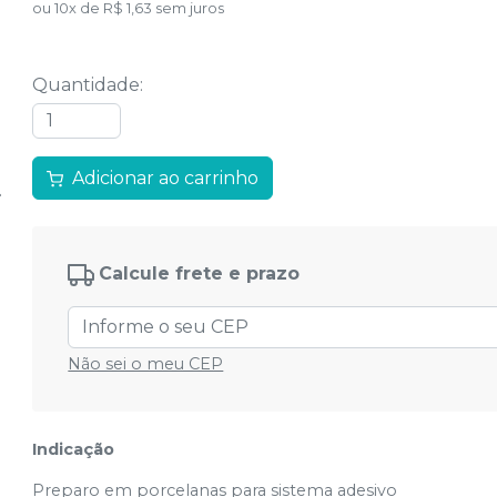
ou
10
x
de
R$ 1,63
sem juros
Quantidade
:
Adicionar ao carrinho
Calcule frete e prazo
Não sei o meu CEP
Indicação
Preparo em porcelanas para sistema adesivo