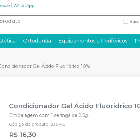
nosco
WhatsApp
Busc
stética
Ortodontia
Equipamentos e Periféricos
P
Condicionador Gel Ácido Fluorídrico 10%
Condicionador Gel Ácido Fluorídrico 
Embalagem com 1 seringa de 2,5g.
Código do produto
:
836746
R$ 16,30