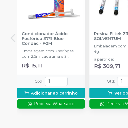
Condicionador Ácido
Resina Filtek Z
Fosfórico 37% Blue
SOLVENTUM
Condac
-
FGM
Embalagem com 1 
Embalagem com 3 seringas
4g.
com 2,5ml cada uma e 3
a partir de
:
ponteiras para aplicação.
R$ 15,11
R$ 309,71
Qtd
:
Qtd
:
Adicionar ao carrinho
Ver o
Pedir via Whatsapp
Pedir via