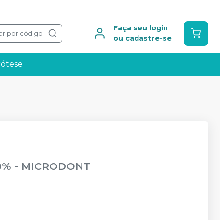
Faça seu login
ar por código
ou cadastre-se
rótese
10%
-
MICRODONT