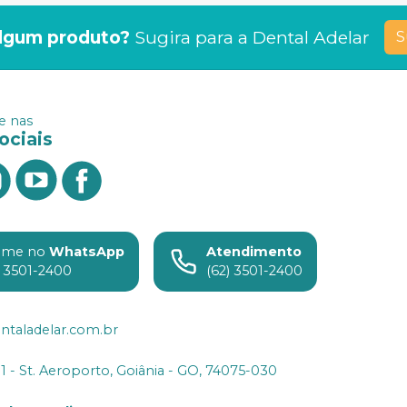
lgum produto?
Sugira para a
Dental Adelar
S
 nas
ociais
ame no
WhatsApp
Atendimento
) 3501-2400
(62) 3501-2400
ntaladelar.com.br
31 - St. Aeroporto, Goiânia - GO, 74075-030