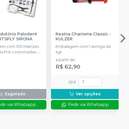
rodutório Palodent
Resina Charisma Classic
-
NTSPLY SIRONA
KULZER
m com 100 Matrizes
Embalagem com 1 seringa de
is Pré-contornadas -
4gr.
da tamanho: 3.5mm,
a partir de
:
.5mm, 6.5mm, 75
R$ 62,90
natômicas - 25 de
anho: P, M, G 30
otetoras Inteligentes
Qtd
:
ada tamanho: P, M, G, 1
ersal; 1 Anel Pequeno;
Esgotado
Ver opções
(Fórceps); 1 Pinça
 (Pin Tweezer)
dir via Whatsapp
Pedir via Whatsapp