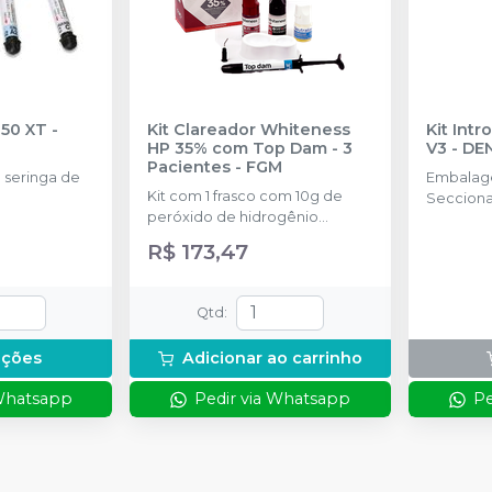
350 XT
-
Kit Clareador Whiteness
Kit Int
HP 35% com Top Dam - 3
V3
-
DE
Pacientes
-
FGM
seringa de
Embalage
Kit com 1 frasco com 10g de
Secciona
peróxido de hidrogênio
25 de ca
concentrado + 1 frasco com 5g
4.5mm, 5
R$ 173,47
de espessante + 1 frasco com
Cunhas A
2g de solução Neutralize
cada tam
(neutralizante de peróxidos) + 1
Cunhas Pr
Qtd
:
espátula e uma placa para
- 10 de c
preparo do gel e 1 Top Dam
Anel Univ
pções
Adicionar ao carrinho
com 2g.
1 Alicate 
Auxiliar.
 Whatsapp
Pedir via Whatsapp
Pe