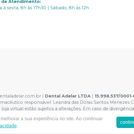
o de Atendimento
:
 à sexta, 8h às 17h30 | Sábado, 8h às 12h
dentaladelar.com.br |
Dental Adelar LTDA
|
15.998.537/0001-
acêutico responsável: Leandra das Doras Santos Menezes CRF
oja virtual estão sujeitos a alterações. Em caso de divergência
amos o direito de não atender compras de grandes volumes p
melhorar a sua experiência no site. Ao continuar
contin
vacidade
.
E-commerce produzido por
Sou Odonto Ecommerce
.