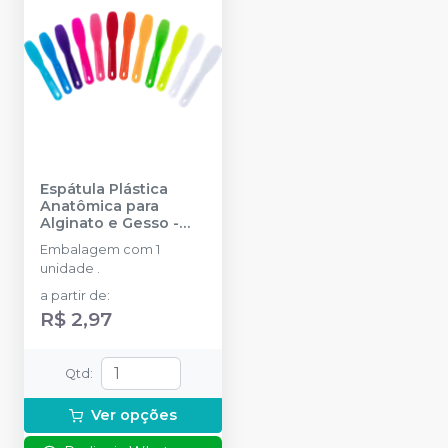
Espátula Plástica
Anatômica para
Alginato e Gesso
-
NOVA OGP
Embalagem com 1
unidade .
a partir de
:
R$ 2,97
Qtd
:
Ver opções