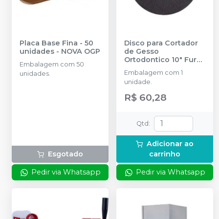
Placa Base Fina - 50
Disco para Cortador
unidades
-
NOVA OGP
de Gesso
Ortodontico 10" Furo
Embalagem com 50
5/8
-
NOVA OGP
Embalagem com 1
unidades.
unidade.
R$ 60,28
Qtd
:
Adicionar ao
Esgotado
carrinho
Pedir via Whatsapp
Pedir via Whatsapp