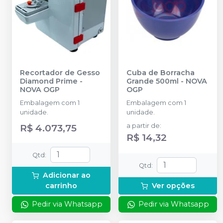
Recortador de Gesso
Cuba de Borracha
Diamond Prime
-
Grande 500ml
-
NOVA
NOVA OGP
OGP
Embalagem com 1
Embalagem com 1
unidade.
unidade.
R$ 4.073,75
a partir de
:
R$ 14,32
Qtd
:
Qtd
:
Adicionar ao
carrinho
Ver opções
Pedir via Whatsapp
Pedir via Whatsapp