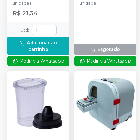
unidades.
unidade.
R$ 21,34
Qtd
:
Adicionar ao
carrinho
Esgotado
Pedir via Whatsapp
Pedir via Whatsapp