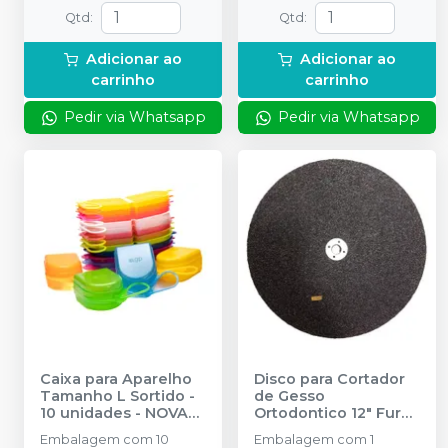
Qtd
:
Qtd
:
Adicionar ao
Adicionar ao
carrinho
carrinho
Pedir via Whatsapp
Pedir via Whatsapp
Caixa para Aparelho
Disco para Cortador
Tamanho L Sortido -
de Gesso
10 unidades
-
NOVA
Ortodontico 12" Furo
OGP
5/8
-
NOVA OGP
Embalagem com 10
Embalagem com 1