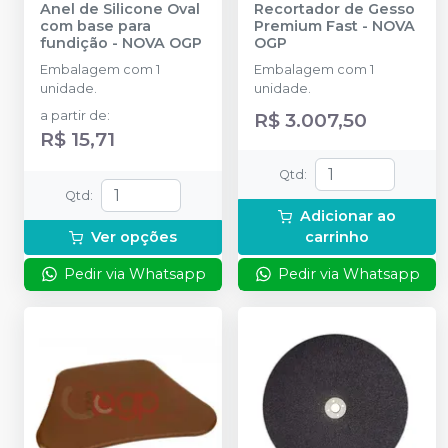
Anel de Silicone Oval
Recortador de Gesso
com base para
Premium Fast
-
NOVA
fundição
-
NOVA OGP
OGP
Embalagem com 1
Embalagem com 1
unidade.
unidade.
a partir de
:
R$ 3.007,50
R$ 15,71
Qtd
:
Qtd
:
Adicionar ao
Ver opções
carrinho
Pedir via Whatsapp
Pedir via Whatsapp