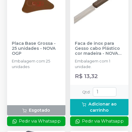
Placa Base Grossa -
Faca de inox para
25 unidades
-
NOVA
Gesso cabo Plástico
OGP
cor madeira
-
NOVA
OGP
Embalagem com 25
Embalagem com 1
unidades
unidade.
R$ 13,32
Qtd
:
Adicionar ao
Esgotado
carrinho
Pedir via Whatsapp
Pedir via Whatsapp