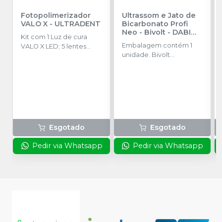
Fotopolimerizador
Ultrassom e Jato de
VALO X
-
ULTRADENT
Bicarbonato Profi
Neo - Bivolt
-
DABI
Kit com 1 Luz de cura
ATLANTE
Embalagem contém 1
VALO X LED; 5 lentes
unidade. Bivolt
acessórias; 2 baterias
(Chaveamento Manual).
recarregáveis; 1
Acompanha 3 ponteiras
carregador de bateria; 1
(2 subgengivais e 1
fonte de alimentação
supragengival).
(para carga da bateria
ou adaptador de cabo); 1
adaptador de cabo; 1
suporte de peça de
Esgotado
Esgotado
mão; 1 escudo de luz de
bloqueio de luz azul; 1
Pedir via Whatsapp
Pedir via Whatsapp
pacote de amostra de
mangas de barreira.