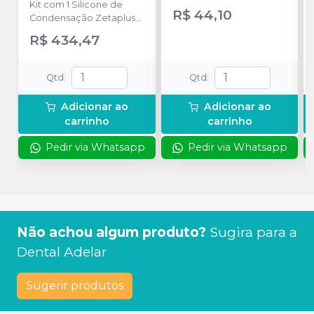
Kit com 1 Silicone de
R$ 44,10
Condensação Zetaplus
de 900ml + 1 Silicone de
R$ 434,47
Condensação Oranwash
L Fluido de 140ml + 1
Silicone de
Qtd
:
Qtd
:
Condensação com
Catalisador Indurent Gel
Adicionar ao
Adicionar ao
de 60 ml + 1 Bloco de
carrinho
carrinho
Espatulação.
Pedir via Whatsapp
Pedir via Whatsapp
Não achou algum produto?
Sugira para a
Dental Adelar
Sugerir produtos