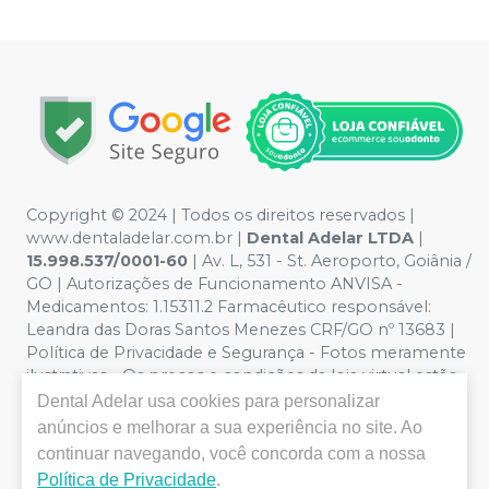
Copyright © 2024 | Todos os direitos reservados |
www.dentaladelar.com.br |
Dental Adelar LTDA
|
15.998.537/0001-60
| Av. L, 531 - St. Aeroporto, Goiânia /
GO | Autorizações de Funcionamento ANVISA -
Medicamentos: 1.15311.2 Farmacêutico responsável:
Leandra das Doras Santos Menezes CRF/GO nº 13683 |
Política de Privacidade e Segurança - Fotos meramente
ilustrativas - Os preços e condições da loja virtual estão
sujeitos a alterações. Em caso de divergência de preços
Dental Adelar
usa cookies para personalizar
no site, o valor válido é o do Carrinho de Compra. Não
anúncios e melhorar a sua experiência no site. Ao
vendemos por atacado, por isso nos reservamos o
continuar navegando, você concorda com a nossa
direito de não atender compras de grandes volumes
Política de Privacidade
.