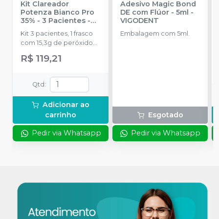
Kit Clareador
Adesivo Magic Bond
Potenza Bianco Pro
DE com Flúor - 5ml
-
35% - 3 Pacientes
-
VIGODENT
PHS
Kit 3 pacientes, 1 frasco
Embalagem com 5ml.
com 15,3g de peróxido
de hidrogênio, 1 frasco
R$ 119,21
com 5,5g de espessante,
1 frasco com 10g de
neutralizante, 1 seringa
Qtd
:
com 3g de barreira
gengival, 1 recipiente
Adicionar ao
para mistura, 1 espátula
carrinho
Esgotado
misturadora
Pedir via Whatsapp
Pedir via Whatsapp