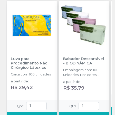
Luva para
Babador Descartável
Procedimento Não
-
BIODINÂMICA
Cirúrgico Látex com
Embalagem com 100
Pó
-
SUPERMAX
Caixa com 100 unidades.
unidades; Nas cores:
Branco, Amarelo, Azul,
a partir de
:
a partir de
:
Rosa, Verde e Misto.
R$ 29,42
R$ 35,79
Qtd
:
Qtd
: